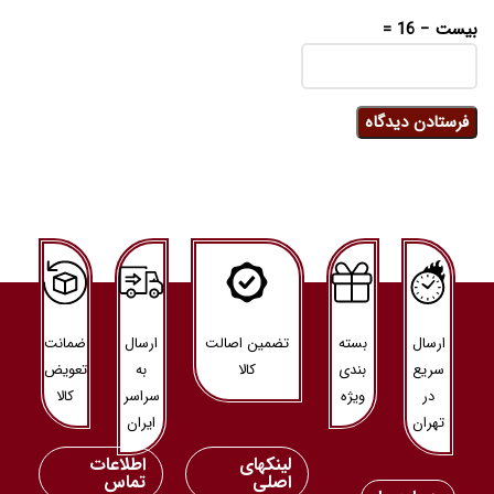
بیست − 16 =
ارسال
بسته
تضمین اصالت
ارسال
ضمانت
سریع
بندی
کالا
به
تعویض
در
ویژه
سراسر
کالا
تهران
ایران
لینکهای
اطلاعات
اصلی
تماس