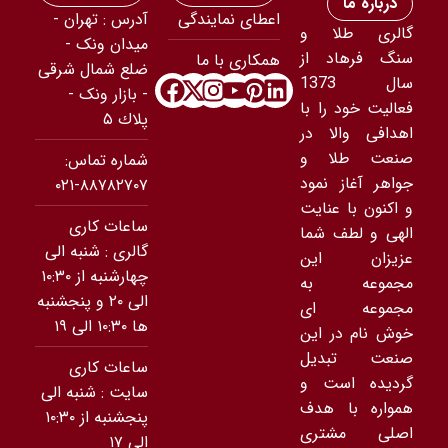
درباره ما
اعطای نمایندگی
آدرس : تهران -
گالری طلا و
ميدان ونک -
سنگ فرهاد از
همکاری با ما
ضلع شمال شرقى
سال 1373
- بازار ونک -
فعالیت خود را با
پلاك ۵
اهدافی والا در
صنعت طلا و
شماره تماس:
جواهر آغاز نمود
۸۸۷۸۲۷۰۷-۰۲۱
و اکنون با عنایت
ساعات کاری
الهی و لطف شما
گالری : شنبه الی
عزیزان این
چهارشنبه از ۱۰:۳۰
مجموعه به
الی ۲۰ و پنجشنبه
مجموعه ای
ها ۱۰:۳۰ الی ۱۹
خوش نام در این
صنعت تبدیل
ساعات کاری
گردیده است و
سایت : شنبه الی
همواره با هدف
پنجشنبه از ۱۰:۳۰
اصلی مشتری
الی ۱۷