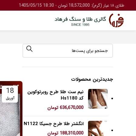
طلای ۱۸ عیار (گرم): 18,572,000 تومان - 18:30 1405/05/15
جدیدترین محصولات
18
نیم ست طلا طرح روبرتوکوین
کد Hs1180
آوریل
636,670,000
تومان
انگشتر طلا طرح جسیکا N1122
188,310,000
تومان