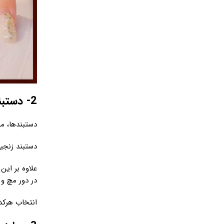
2- دستبند النگویی ، دستبند نیمه باز و دستبند زنجیری
دستبندها، م
دستبند زنجی
علاوه بر این
در دور مچ و
انتخاب هرکدا