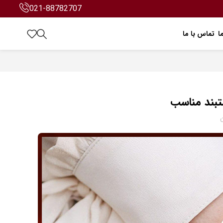
021-88782707
ا
تماس با ما
ن