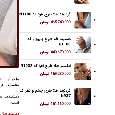
گردنبند طلا طرح فرد کد N1186
465,740,000
تومان
دستبند طلا طرح پاپیون کد
B1188
440,670,000
تومان
انگشتر طلا طرح افرا کد R1032
159,280,000
تومان
ما در این مق
مناسب
، یار
گردنبند طلا طرح چشم و نظر کد
N937
دستبندها، ب
است.
151,160,000
تومان
دستبند طلا
، 