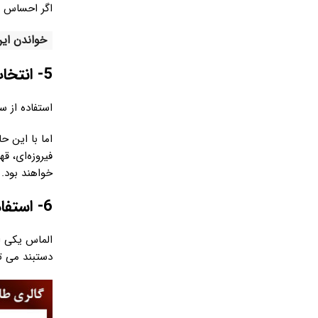
اگر احساس می
خواندن این
5- انتخاب جواهرات دستبند بر اساس رنگ پوست دست
استفاده از س
اما با این ح
فیروزه‌ای، ق
خواهند بود. 
6- استفاده از الماس در دستبند
الماس یکی ا
دستبند می تو