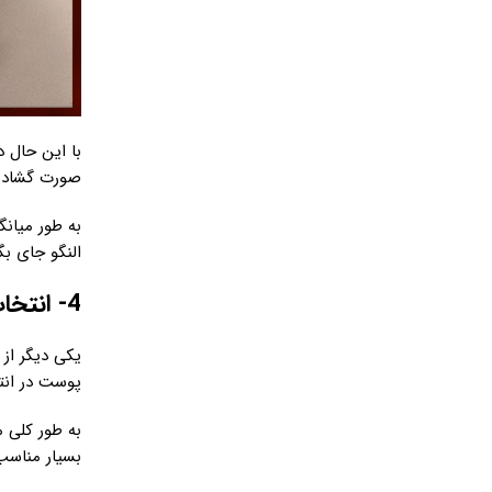
با این حال د
صورت گشاد ب
به طور میان
النگو جای ب
4- انتخاب جنس دستبند بر اساس رنگ پوست
یکی دیگر از 
پوست در ان
به طور کلی م
بسیار مناسب