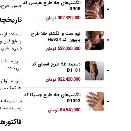
انگشترهای طلا طرح هرمس کد
جنس، طرح، ر
R908
تاریخچه 
302,320,000
تومان
نیم ست و انگشتر طلا طرح
استفاده از د
پاپیون کد Hs924
و عاج فیل و 
دینی، نشان 
538,030,000
تومان
امروزه اما ا
دستبند طلا طرح آسمان کد
می دهد.
B1181
822,420,000
تومان
امروزه انواع
ها کمک می ک
انگشترهای طلا طرح جسیکا کد
در این مقاله
R1093
پس بیایید با
84,540,000
تومان
فاکتوره