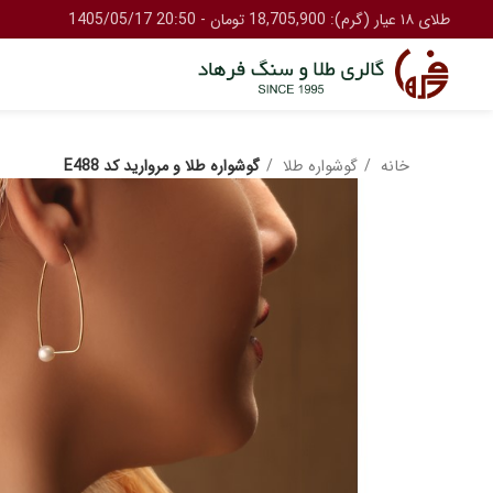
طلای ۱۸ عیار (گرم): 18,705,900 تومان - 20:50 1405/05/17
خانه
گوشواره طلا
گوشواره طلا و مروارید کد E488