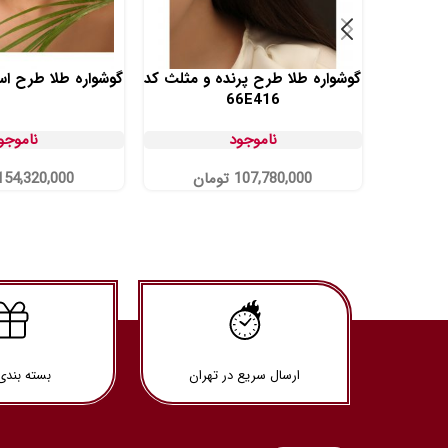
گوشواره طلا طرح پرنده و مثلث کد
گوشواره طلا طرح اسلیم
66E416
ناموجود
ناموجو
107,780,000
تومان
154,320,000
ارسال سریع در تهران
بسته بندی