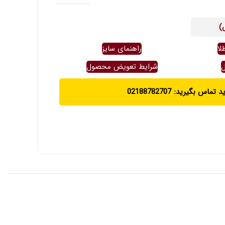
)
لا
راهنمای سایز
ل
شرایط تعویض محصول
ماس بگیرید: 02188782707