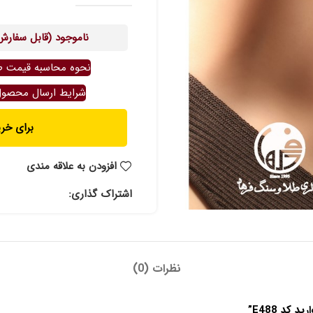
ناموجود (قابل سفارش
نحوه محاسبه قیمت ط
شرایط ارسال محصو
برای خرید ت
افزودن به علاقه مندی
اشتراک گذاری:
نظرات (0)
کد E488”