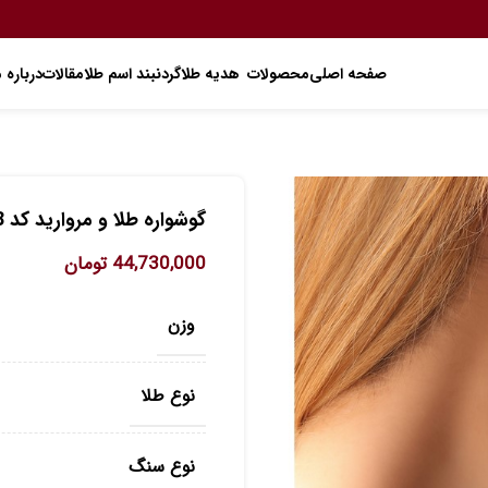
صفحه اصلی
محصولات
هدیه طلا
گردنبند اسم طلا
مقالات
درباره م
گوشواره طلا و مروارید کد E488
44,730,000
تومان
وزن
نوع طلا
نوع سنگ