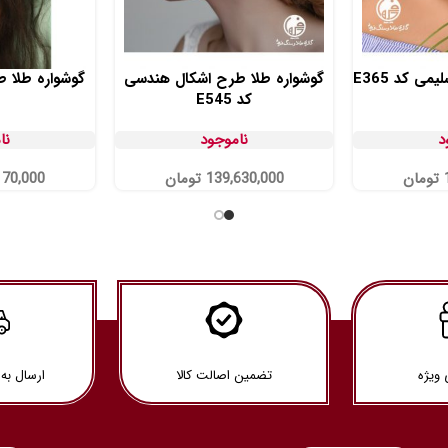
ی کد E365
گوشواره طلا طرح اشکال هندسی
گوشواره طلا طرح
کد E545
د
ناموجود
نا
تومان
139,630,000
تومان
170,000
 ویژه
تضمین اصالت کالا
ارسال به 