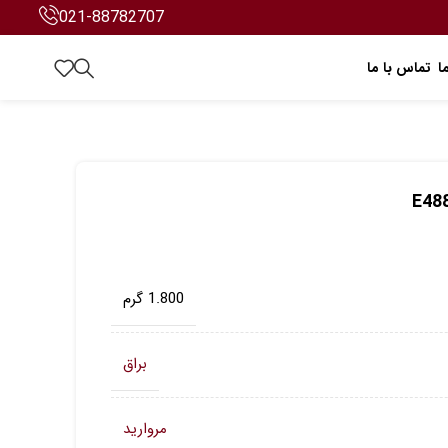
021-88782707
ا
تماس با ما
1.800 گرم
براق
مروارید