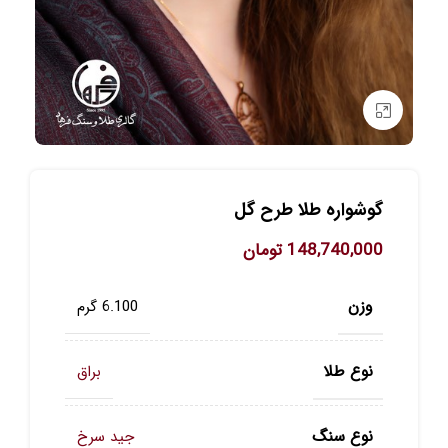
برای بزرگنمایی کلیک کنید
گوشواره طلا طرح گل
148,740,000
تومان
وزن
6.100 گرم
نوع طلا
براق
نوع سنگ
جید سرخ