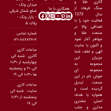
گالری طلا و
ميدان ونک -
سنگ فرهاد از
همکاری با ما
ضلع شمال شرقى
سال 1373
- بازار ونک -
فعالیت خود را با
پلاك ۵
اهدافی والا در
صنعت طلا و
شماره تماس:
جواهر آغاز نمود
۸۸۷۸۲۷۰۷-۰۲۱
و اکنون با عنایت
ساعات کاری
الهی و لطف شما
گالری : شنبه الی
عزیزان این
چهارشنبه از ۱۰:۳۰
مجموعه به
الی ۲۰ و پنجشنبه
مجموعه ای
ها ۱۰:۳۰ الی ۱۹
خوش نام در این
صنعت تبدیل
ساعات کاری
گردیده است و
سایت : شنبه الی
همواره با هدف
پنجشنبه از ۱۰:۳۰
اصلی مشتری
الی ۱۷
مداری و جلب