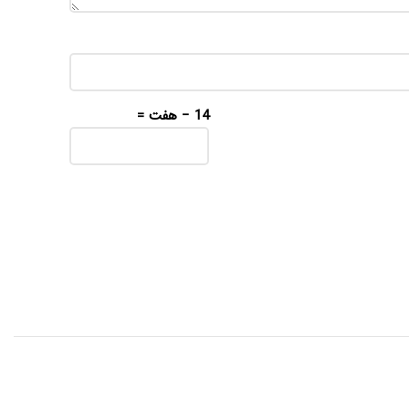
14 − هفت =