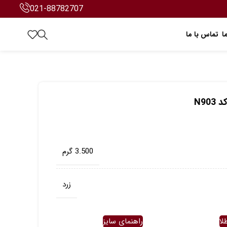
021-88782707
ا
تماس با ما
N90
3.500 گرم
زرد
لا
راهنمای سایز