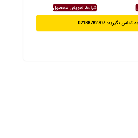
ل
شرایط تعویض محصول
ماس بگیرید: 02188782707