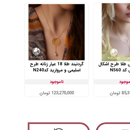
د ۲ تایی طلا طرح اشکال
گردنبند طلا 18 عیار زنانه طرح
 N560
اسلیمی و مروارید کدN240
موجود
ناموجود
85,3
تومان
123,270,000
تومان
000