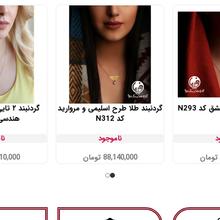
کد N293
گردنبند طلا طرح اسلیمی و مروارید
گردنبن
کد N312
هندسی کد
د
ناموجود
نا
تومان
88,140,000
تومان
10,000