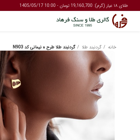
طلای ۱۸ عیار (گرم): 19,160,700 تومان - 10:00 1405/05/17
خانه
گردنبند طلا
گردنبند طلا طرح ه نیمانی کد N903