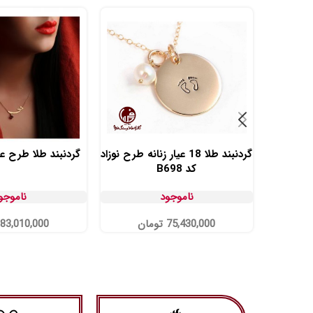
گردنبند طلا 18 عیار زنانه طرح نوزاد
گردنبند طلا طرح عشق 
کد B698
ناموجود
ناموجو
75,430,000
تومان
83,010,000