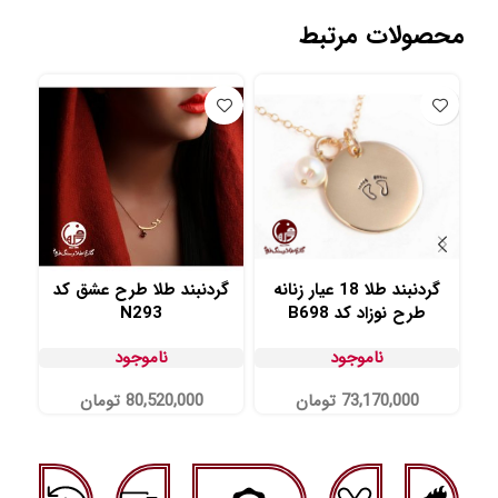
محصولات مرتبط
گردنبند طلا 18 عیار زنانه
گردنبند طلا طرح عشق کد
طرح نوزاد کد B698
N293
ط
ناموجود
ناموجود
73,170,000
تومان
80,520,000
تومان