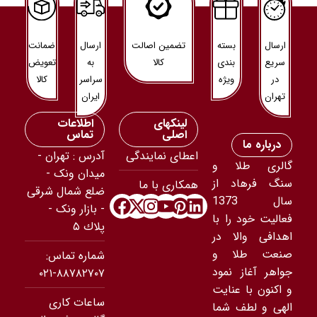
ارسال
بسته
تضمین اصالت
ارسال
ضمانت
سریع
بندی
کالا
به
تعویض
در
ویژه
سراسر
کالا
تهران
ایران
لینکهای
اطلاعات
اصلی
تماس
درباره ما
اعطای نمایندگی
آدرس : تهران -
گالری طلا و
ميدان ونک -
سنگ فرهاد از
همکاری با ما
ضلع شمال شرقى
سال 1373
- بازار ونک -
فعالیت خود را با
پلاك ۵
اهدافی والا در
صنعت طلا و
شماره تماس:
جواهر آغاز نمود
۸۸۷۸۲۷۰۷-۰۲۱
و اکنون با عنایت
ساعات کاری
الهی و لطف شما