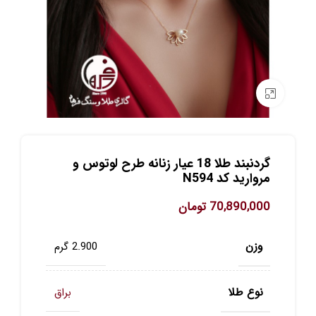
برای بزرگنمایی کلیک کنید
گردنبند طلا 18 عیار زنانه طرح لوتوس و
مروارید کد N594
70,890,000
تومان
وزن
2.900 گرم
نوع طلا
براق