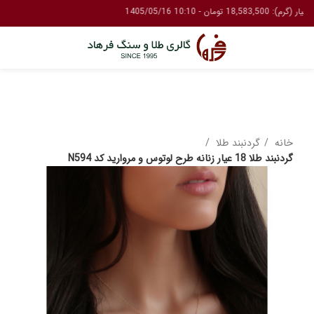
خانه
گردنبند طلا
گردنبند طلا 18 عیار زنانه طرح لوتوس و مروارید کد N594