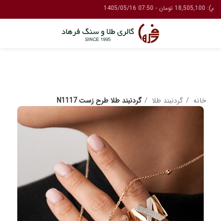
خانه
گردنبند طلا
گردنبند طلا طرح زست N1117