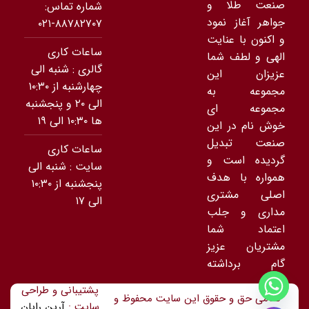
صنعت طلا و
شماره تماس:
جواهر آغاز نمود
۸۸۷۸۲۷۰۷-۰۲۱
و اکنون با عنایت
ساعات کاری
الهی و لطف شما
گالری : شنبه الی
عزیزان این
چهارشنبه از ۱۰:۳۰
مجموعه به
الی ۲۰ و پنجشنبه
مجموعه ای
ها ۱۰:۳۰ الی ۱۹
خوش نام در این
صنعت تبدیل
ساعات کاری
گردیده است و
سایت : شنبه الی
همواره با هدف
پنجشنبه از ۱۰:۳۰
اصلی مشتری
الی ۱۷
مداری و جلب
اعتماد شما
مشتریان عزیز
گام برداشته
است.
پشتیبانی و طراحی
تمامی حق و حقوق این سایت محفوظ و
سایت :
آرین رایان