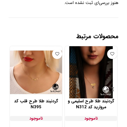
هنوز بررسی‌ای ثبت نشده است.
محصولات مرتبط
گردنبند طلا طرح اسلیمی و
گردنبند طلا طرح قلب کد
گردنبن
مروارید کد N312
N395
ناموجود
ناموجود