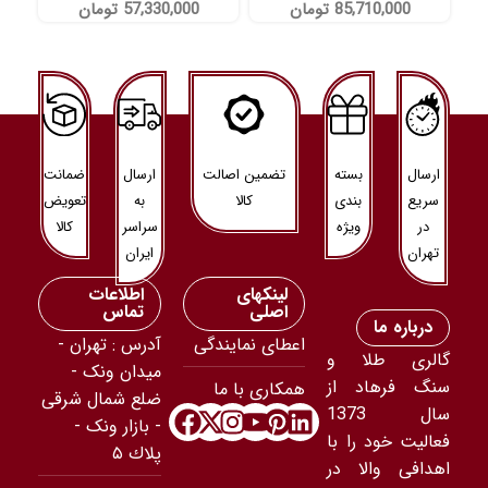
85,710,000
تومان
57,330,000
تومان
ارسال
بسته
تضمین اصالت
ارسال
ضمانت
سریع
بندی
کالا
به
تعویض
در
ویژه
سراسر
کالا
تهران
ایران
لینکهای
اطلاعات
اصلی
تماس
درباره ما
اعطای نمایندگی
آدرس : تهران -
گالری طلا و
ميدان ونک -
سنگ فرهاد از
همکاری با ما
ضلع شمال شرقى
سال 1373
- بازار ونک -
فعالیت خود را با
پلاك ۵
اهدافی والا در