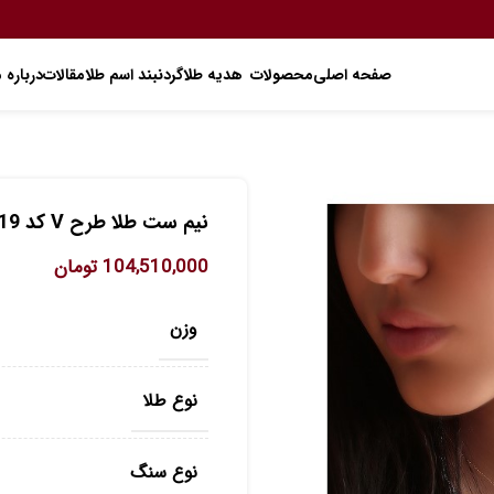
صفحه اصلی
محصولات
هدیه طلا
گردنبند اسم طلا
مقالات
درباره م
نیم ست طلا طرح V کد Hs619
104,510,000
تومان
وزن
نوع طلا
نوع سنگ