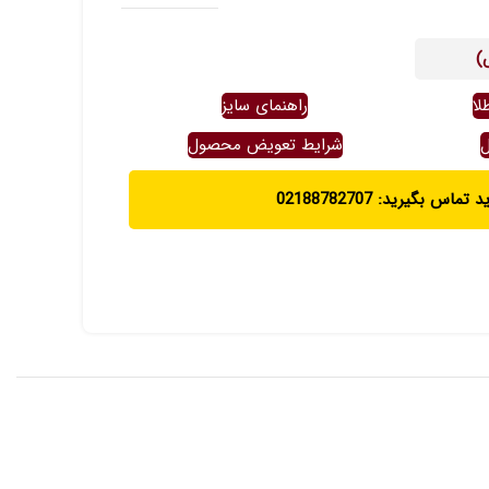
)
لا
راهنمای سایز
ل
شرایط تعویض محصول
ماس بگیرید: 02188782707