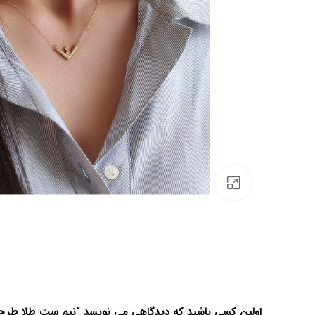
برای بزرگنمایی کلیک کنید
اولین کسی باشید که دیدگاهی می نویسد “نیم ست طلا طرح V کد Hs619