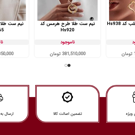
د Hs938
نیم ست طلا طرح هرمس کد
نیم ست طلا 
65
Hs920
د
ناموجود
نا
تومان
381,510,000
تومان
350,000
 ویژه
تضمین اصالت کالا
ارسال به 