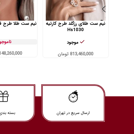
نیم ست طلای رزگلد طرح کارتیه
نیم ست طلا طرح قلب ک
Hs1030
ناموجو
موجود
148,260,000
813,460,000
تومان
ارسال سریع در تهران
بسته بندی