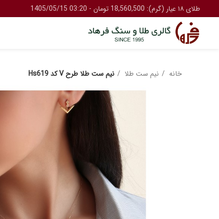
طلای ۱۸ عیار (گرم): 18,560,500 تومان - 03:20 1405/05/15
خانه
نیم ست طلا
نیم ست طلا طرح V کد Hs619