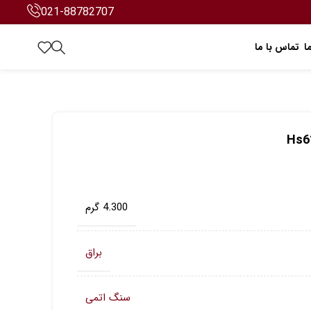
021-88782707
ا
تماس با ما
4.300 گرم
براق
سنگ اتمی