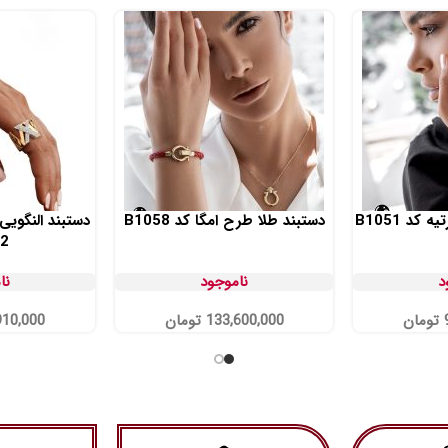
کد B1051
دستبند طلا طرح امگا کد B1058
دستبند النگوی
2
د
ناموجود
نا
تومان
133,600,000
تومان
910,000