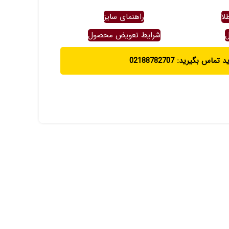
لا
راهنمای سایز
ل
شرایط تعویض محصول
ماس بگیرید: 02188782707