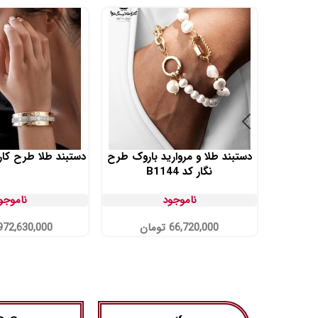
دستبند طلا و مروارید باروک طرح
دستبند طلا طرح کارتیه 
نگار کد B1144
ناموجود
ناموجو
66,720,000
تومان
972,630,000