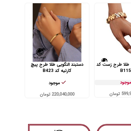
ی طلا طرح زست کد
دستبند النگویی طلا طرح پیچ
دستبند تم
B115
کارتیه کد B423
موجود
موجود
599,
تومان
00
220,040,000
تومان