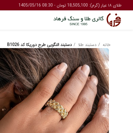
طلای ۱۸ عیار (گرم): 18,505,100 تومان - 08:30 1405/05/16
خانه
دستبند طلا
دستبند النگویی طرح دوریکا کد B1026