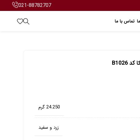
021-88782707
ا
تماس با ما
B1026
24.250 گرم
زرد و سفید