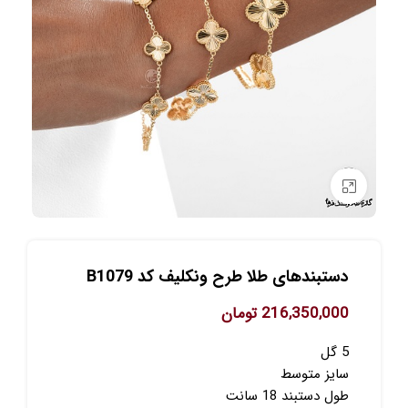
برای بزرگنمایی کلیک کنید
دستبندهای طلا طرح ونکلیف کد B1079
216,350,000
تومان
5 گل
سایز متوسط
طول دستبند 18 سانت