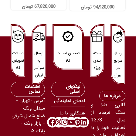
67,820,000
تومان
94,920,000
تومان
ارسال
بسته
تضمین اصالت
ارسال
ضمانت
سریع
بندی
کالا
به
تعویض
در
ویژه
سراسر
کالا
تهران
ایران
لینکهای
اطلاعات
اصلی
تماس
درباره ما
اعطای نمایندگی
آدرس : تهران -
گالری طلا و
ميدان ونک -
سنگ فرهاد از
همکاری با ما
ضلع شمال شرقى
سال 1373
- بازار ونک -
فعالیت خود را با
پلاك ۵
اهدافی والا در