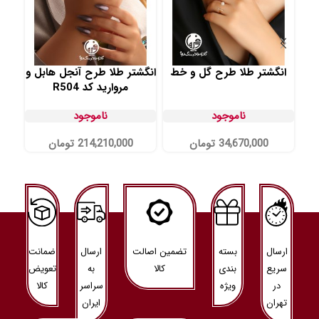
انگشتر طلا طرح گل و خط
انگشتر طلا طرح آنجل هابل و
ان
مروارید کد R504
ناموجود
ناموجود
34,670,000
تومان
214,210,000
تومان
ارسال
بسته
تضمین اصالت
ارسال
ضمانت
سریع
بندی
کالا
به
تعویض
در
ویژه
سراسر
کالا
تهران
ایران