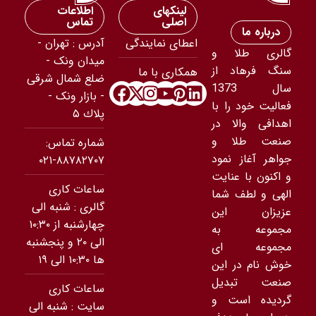
لینکهای
اطلاعات
اصلی
تماس
درباره ما
اعطای نمایندگی
آدرس : تهران -
گالری طلا و
ميدان ونک -
سنگ فرهاد از
همکاری با ما
ضلع شمال شرقى
سال 1373
- بازار ونک -
فعالیت خود را با
پلاك ۵
اهدافی والا در
صنعت طلا و
شماره تماس:
جواهر آغاز نمود
۸۸۷۸۲۷۰۷-۰۲۱
و اکنون با عنایت
ساعات کاری
الهی و لطف شما
گالری : شنبه الی
عزیزان این
چهارشنبه از ۱۰:۳۰
مجموعه به
الی ۲۰ و پنجشنبه
مجموعه ای
ها ۱۰:۳۰ الی ۱۹
خوش نام در این
صنعت تبدیل
ساعات کاری
گردیده است و
سایت : شنبه الی