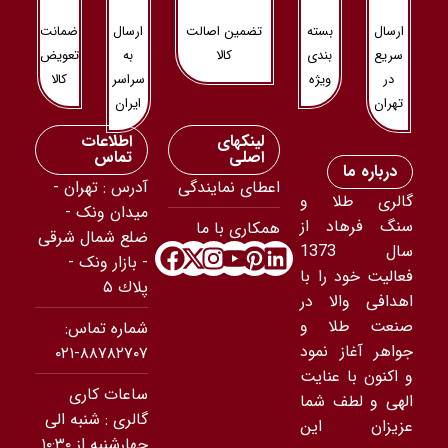
ارسال
بسته
تضمین اصالت
ارسال
ضمانت
سریع
بندی
کالا
به
تعویض
در
ویژه
سراسر
کالا
تهران
ایران
لینکهای
اطلاعات
اصلی
تماس
درباره ما
اعطای نمایندگی
آدرس : تهران -
گالری طلا و
ميدان ونک -
سنگ فرهاد از
همکاری با ما
ضلع شمال شرقى
سال 1373
- بازار ونک -
فعالیت خود را با
پلاك ۵
اهدافی والا در
صنعت طلا و
شماره تماس:
جواهر آغاز نمود
۸۸۷۸۲۷۰۷-۰۲۱
و اکنون با عنایت
ساعات کاری
الهی و لطف شما
گالری : شنبه الی
عزیزان این
چهارشنبه از ۱۰:۳۰