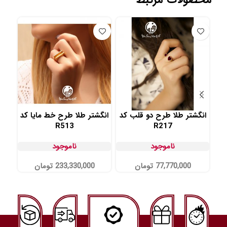
انگشتر طلا طرح دو قلب کد
انگشتر طلا طرح خط مایا کد
ان
R513
R217
ناموجود
ناموجود
77,770,000
تومان
233,330,000
تومان