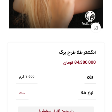
برای بزرگنمایی کلیک کنید
انگشتر طلا طرح برگ
84,380,000
تومان
وزن
3.600 گرم
نوع طلا
مات
ناموجود (قابل سفارش)