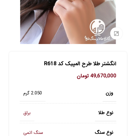
برای بزرگنمایی کلیک کنید
انگشتر طلا طرح المپیک کد R618
49,670,000
تومان
وزن
2.050 گرم
نوع طلا
براق
نوع سنگ
سنگ اتمی