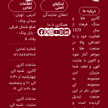
لینکهای
اطلاعات
اصلی
تماس
درباره ما
اعطای نمایندگی
آدرس : تهران -
گالری طلا و
ميدان ونک -
سنگ فرهاد از
همکاری با ما
ضلع شمال شرقى
سال 1373
- بازار ونک -
فعالیت خود را با
پلاك ۵
اهدافی والا در
صنعت طلا و
شماره تماس:
جواهر آغاز نمود
۸۸۷۸۲۷۰۷-۰۲۱
و اکنون با عنایت
ساعات کاری
الهی و لطف شما
گالری : شنبه الی
عزیزان این
چهارشنبه از ۱۰:۳۰
مجموعه به
الی ۲۰ و پنجشنبه
مجموعه ای
ها ۱۰:۳۰ الی ۱۹
خوش نام در این
صنعت تبدیل
ساعات کاری
گردیده است و
سایت : شنبه الی