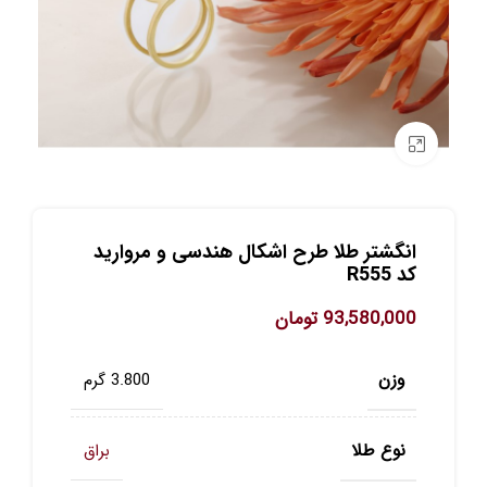
برای بزرگنمایی کلیک کنید
انگشتر طلا طرح اشکال هندسی و مروارید
کد R555
93,580,000
تومان
وزن
3.800 گرم
نوع طلا
براق