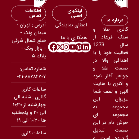
لینکهای
اطلاعات
اصلی
تماس
درباره ما
اعطای نمایندگی
آدرس : تهران -
گالری طلا و
ميدان ونک -
سنگ فرهاد از
همکاری با ما
ضلع شمال شرقى
سال 1373
- بازار ونک -
فعالیت خود را با
پلاك ۵
اهدافی والا در
صنعت طلا و
شماره تماس:
جواهر آغاز نمود
۸۸۷۸۲۷۰۷-۰۲۱
و اکنون با عنایت
ساعات کاری
الهی و لطف شما
گالری : شنبه الی
عزیزان این
چهارشنبه از ۱۰:۳۰
مجموعه به
الی ۲۰ و پنجشنبه
مجموعه ای
ها ۱۰:۳۰ الی ۱۹
خوش نام در این
صنعت تبدیل
ساعات کاری
گردیده است و