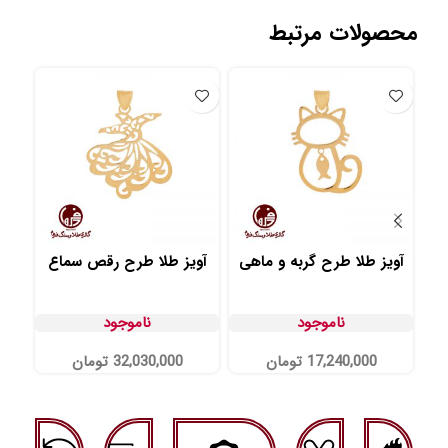
محصولات مرتبط
آویز طلا طرح گربه و ماهی
آویز طلا طرح رقص سماع
آو
ناموجود
ناموجود
17,240,000
تومان
32,030,000
تومان