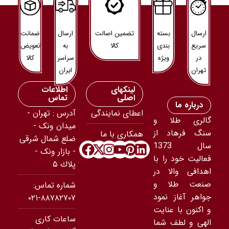
ارسال
بسته
تضمین اصالت
ارسال
ضمانت
سریع
بندی
کالا
به
تعویض
در
ویژه
سراسر
کالا
تهران
ایران
لینکهای
اطلاعات
اصلی
تماس
درباره ما
اعطای نمایندگی
آدرس : تهران -
گالری طلا و
ميدان ونک -
سنگ فرهاد از
همکاری با ما
ضلع شمال شرقى
سال 1373
- بازار ونک -
فعالیت خود را با
پلاك ۵
اهدافی والا در
صنعت طلا و
شماره تماس:
جواهر آغاز نمود
۸۸۷۸۲۷۰۷-۰۲۱
و اکنون با عنایت
ساعات کاری
الهی و لطف شما