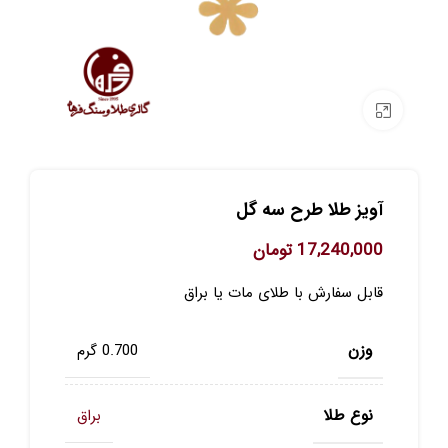
برای بزرگنمایی کلیک کنید
آویز طلا طرح سه گل
17,240,000
تومان
قابل سفارش با طلای مات یا براق
وزن
0.700 گرم
نوع طلا
براق