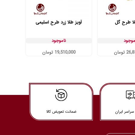
لا طرح گل
آویز طلا زرد طرح اسلیمی
آوی
موجود
ناموجود
26,8
تومان
19,510,000
تومان
00
سراسر ایران
ضمانت تعویض کالا