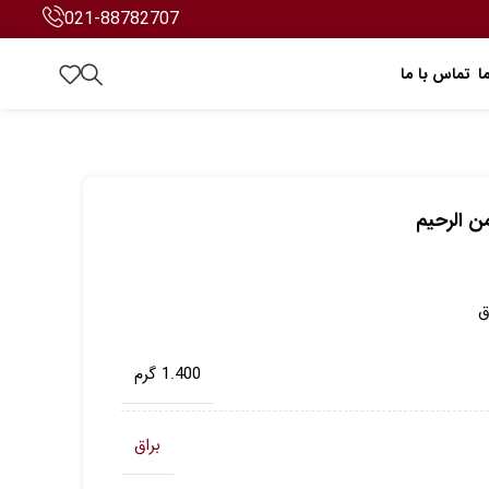
021-88782707
ا
تماس با ما
من الرحیم
ق
1.400 گرم
براق