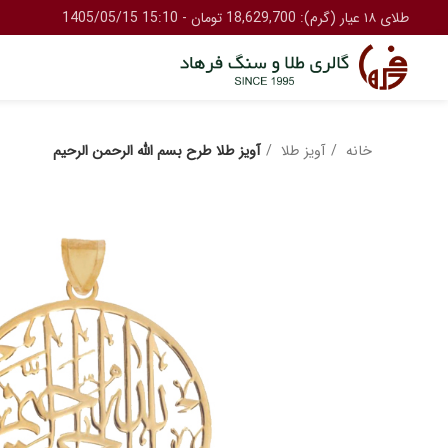
طلای ۱۸ عیار (گرم): 18,629,700 تومان - 15:10 1405/05/15
خانه
آویز طلا
آویز طلا طرح بسم الله الرحمن الرحیم