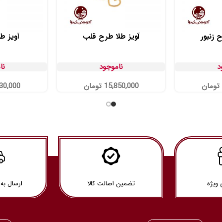
 زنبور
آویز طلا طرح قلب
آویز ط
د
ناموجود
نا
تومان
15,850,000
تومان
30,000
 ویژه
تضمین اصالت کالا
ارسال به 