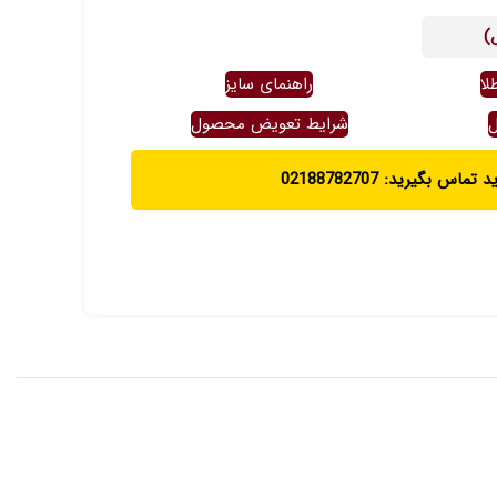
)
لا
راهنمای سایز
ل
شرایط تعویض محصول
ماس بگیرید: 02188782707